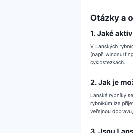
Otázky a 
1. Jaké akti
V Lanských rybnící
(např. windsurfin
cyklostezkách.
2. Jak je m
Lanské rybníky se
rybníkům lze přije
veřejnou dopravu,
3. Jsou Lan