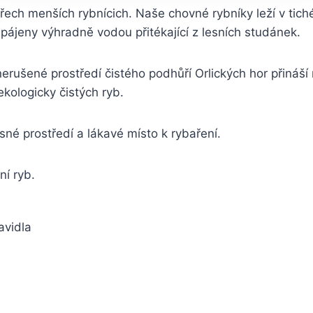
ech menších rybnícich. Naše chovné rybníky leží v tic
apájeny výhradně vodou přitékající z lesních studánek.
nerušené prostředí čistého podhůří Orlických hor přináš
ekologicky čistých ryb.
sné prostředí a lákavé místo k rybaření.
í ryb.
avidla