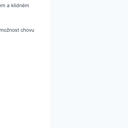
hém a klidném
í možnost chovu