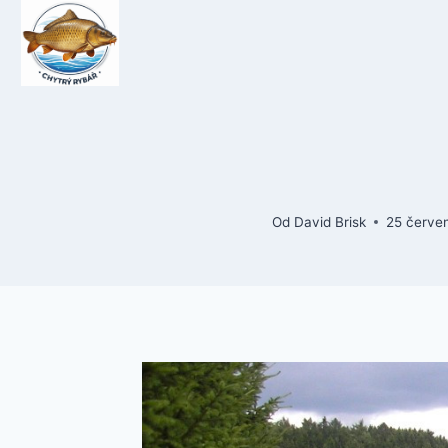
Přeskočit
na
obsah
Od
David Brisk
25 červe