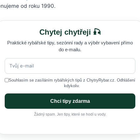
věnujeme od roku 1990.
Chytej chytřeji 🎣
Praktické rybářské tipy, sezónní rady a výběr vybavení přímo
do e-mailu.
Souhlasím se zasíláním rybářských tipů z ChytryRybar.cz. Odhlášení
kdykoliv.
Chci tipy zdarma
Žádný spam. Jen tipy, které se hodí u vody.