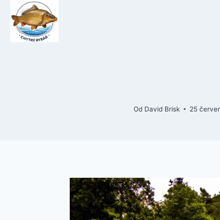
Přeskočit
na
obsah
Od
David Brisk
25 červe