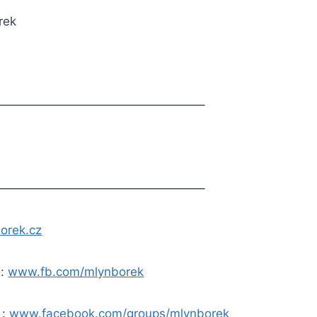
rek
—————————————————–
—————————————————–
orek.cz
 :
www.fb.com/mlynborek
 :
www.facebook.com/groups/mlynborek