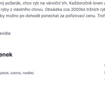
ný požerák, chov ryb na vánoční trh. Každoročně loven
 ryby z vlastního chovu. Obsádka cca 2000ks tržních ry
 ryby možno po dohodě ponechat za pořizovací cenu. Trof
avidla
lenek
(pátek, sobota, neděle)