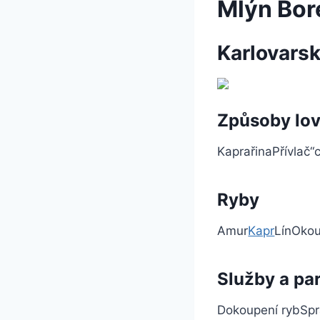
Mlýn Bor
Karlovarsk
Způsoby lo
Kaprařina
Přívlač
“
Ryby
Amur
Kapr
Lín
Oko
Služby a pa
Dokoupení ryb
Spr