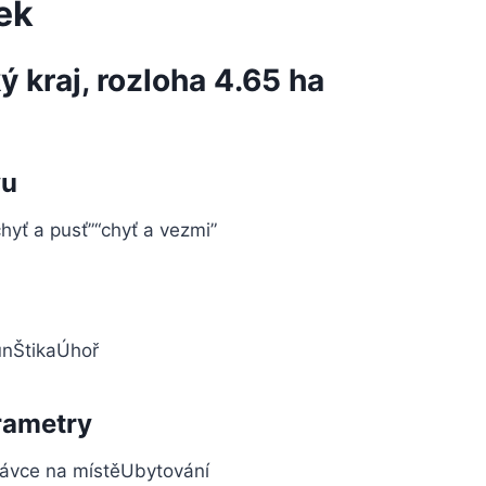
ek
ý kraj, rozloha 4.65 ha
vu
chyť a pusť”
“chyť a vezmi”
un
Štika
Úhoř
rametry
ávce na místě
Ubytování