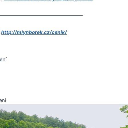
—————————————————–
:
http://mlynborek.cz/cenik/
ení
ení