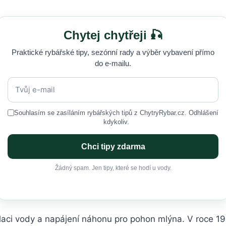
Chytej chytřeji 🎣
Praktické rybářské tipy, sezónní rady a výběr vybavení přímo
do e-mailu.
Souhlasím se zasíláním rybářských tipů z ChytryRybar.cz. Odhlášení
kdykoliv.
Chci tipy zdarma
Žádný spam. Jen tipy, které se hodí u vody.
laci vody a napájení náhonu pro pohon mlýna. V roce 19