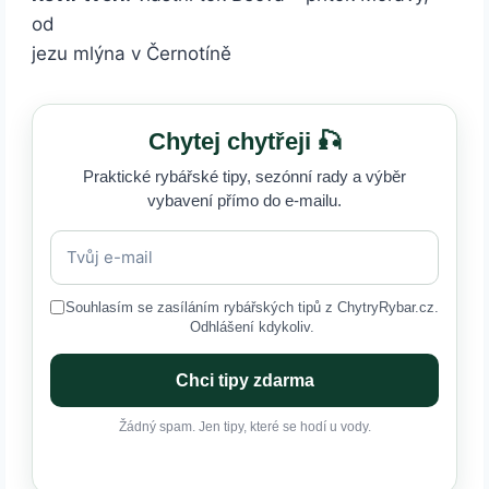
od
jezu mlýna v Černotíně
Chytej chytřeji 🎣
Praktické rybářské tipy, sezónní rady a výběr
vybavení přímo do e-mailu.
Souhlasím se zasíláním rybářských tipů z ChytryRybar.cz.
Odhlášení kdykoliv.
Chci tipy zdarma
Žádný spam. Jen tipy, které se hodí u vody.