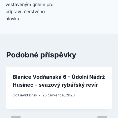
příspěvek
vestavěným grilem pro
přípravu čerstvého
úlovku
Podobné příspěvky
Blanice Vodňanská 6 – Údolní Nádrž
Husinec – svazový rybářský revír
Od
David Brisk
25 července, 2023