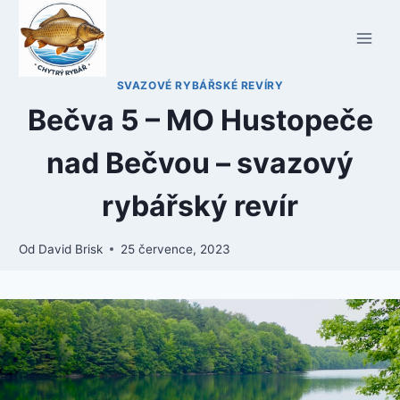
Přeskočit
na
obsah
SVAZOVÉ RYBÁŘSKÉ REVÍRY
Bečva 5 – MO Hustopeče
nad Bečvou – svazový
rybářský revír
Od
David Brisk
25 července, 2023