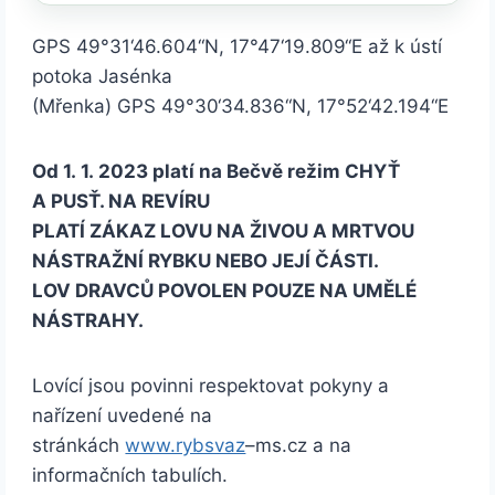
GPS 49°31‘46.604“N, 17°47‘19.809“E až k ústí
potoka Jasénka
(Mřenka) GPS 49°30‘34.836“N, 17°52‘42.194“E
Od 1. 1. 2023 platí na Bečvě režim CHYŤ
A PUSŤ. NA REVÍRU
PLATÍ ZÁKAZ LOVU NA ŽIVOU A MRTVOU
NÁSTRAŽNÍ RYBKU NEBO JEJÍ ČÁSTI.
LOV DRAVCŮ POVOLEN POUZE NA UMĚLÉ
NÁSTRAHY.
Lovící jsou povinni respektovat pokyny a
nařízení uvedené na
stránkách
www.rybsvaz
–ms.cz a na
informačních tabulích.