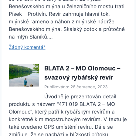
Benešovského mlýna u železničního mostu trati
Písek – Protivín. Revír zahrnuje hlavní tok,
mlýnské rameno a náhon z mlýnské nádrže
Benešovského mlýna, Skalský potok a průtočné
na mlýn Slaníků….
Žádný komentář
BLATA 2 – MO Olomouc –
svazový rybářský revír
Publikováno: 26 července, 2023
Úvodně je prezentován detail
produktu s názvem “471 019 BLATA 2 – MO
Olomouc”, který patří k rybářským revírům a
konkrétně k mimopstruhovým revírům. V textu je
také uvedeno GPS umístění revíru. Dále se
zmiňuje, že se nachází v blízkosti přítoku