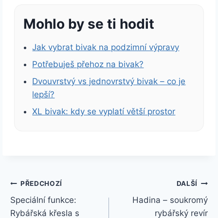
Mohlo by se ti hodit
Jak vybrat bivak na podzimní výpravy
Potřebuješ přehoz na bivak?
Dvouvrstvý vs jednovrstvý bivak – co je
lepší?
XL bivak: kdy se vyplatí větší prostor
Navigace
PŘEDCHOZÍ
DALŠÍ
Speciální funkce:
Hadina – soukromý
pro
Rybářská křesla s
rybářský revír