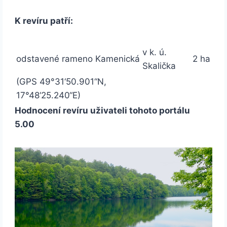
K revíru patří:
v k. ú.
odstavené rameno Kamenická
2 ha
Skalička
(GPS 49°31‘50.901“N,
17°48‘25.240“E)
Hodnocení revíru uživateli tohoto portálu
5.00