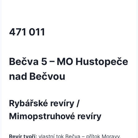
471 011
Bečva 5 – MO Hustopeče
nad Bečvou
Rybářské revíry /
Mimopstruhové revíry
Revír tvoří:
vlastní tok Bečva – přítok Moravy,