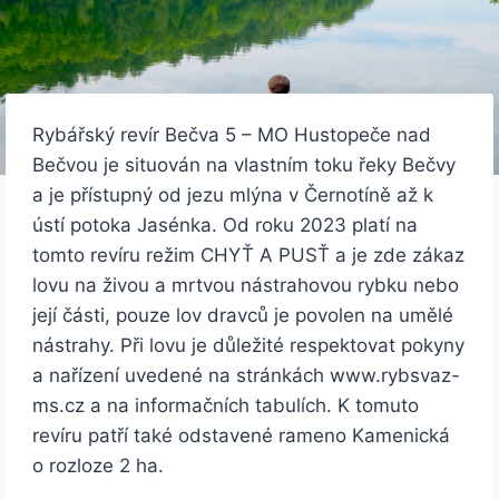
Rybářský revír Bečva 5 – MO Hustopeče nad
Bečvou je situován na vlastním toku řeky Bečvy
a je přístupný od jezu mlýna v Černotíně až k
ústí potoka Jasénka. Od roku 2023 platí na
tomto revíru režim CHYŤ A PUSŤ a je zde zákaz
lovu na živou a mrtvou nástrahovou rybku nebo
její části, pouze lov dravců je povolen na umělé
nástrahy. Při lovu je důležité respektovat pokyny
a nařízení uvedené na stránkách www.rybsvaz-
ms.cz a na informačních tabulích. K tomuto
revíru patří také odstavené rameno Kamenická
o rozloze 2 ha.