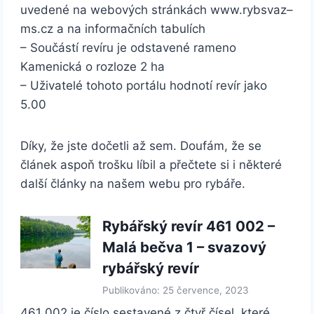
uvedené na webových stránkách www.rybsvaz–
ms.cz a na informačních tabulích
– Součástí revíru je odstavené rameno
Kamenická o rozloze 2 ha
– Uživatelé tohoto portálu hodnotí revír jako
5.00
Díky, že jste dočetli až sem. Doufám, že se
článek aspoň trošku líbil a přečtete si i některé
další články na našem webu pro rybáře.
Rybářský revír 461 002 –
Malá bečva 1 – svazový
rybářský revír
Publikováno: 25 července, 2023
461 002 je číslo sestavené z čtyř čísel, které