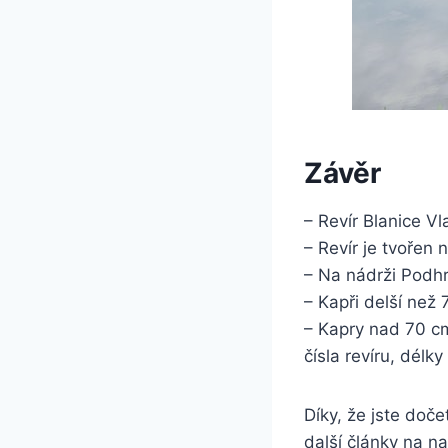
Závěr
– Revír Blanice V
– Revír je tvořen
– Na nádrži Podh
– Kapři delší než
– Kapry nad 70 cm
čísla revíru, dél
Díky, že jste doče
další články na 