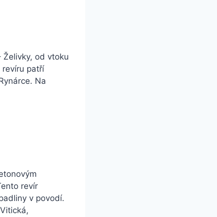
– Želivky, od vtoku
revíru patří
 Rynárce. Na
 betonovým
ento revír
padliny v povodí.
Vitická,