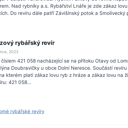
em. Nad rybníky a.s. Rybářství Lnáře je zde zákaz lovu
ch. Do revíru dále patří Závišínský potok a Smolivecký
azový rybářský revír
ence, 2023
r s číslem 421 058 nacházející se na přítoku Otavy od Lo
lýna Doubravičky u obce Dolní Neresce. Součástí revíru j
na kterém platí zákaz lovu ryb z hráze a zákaz lovu na ž
víru: 421 058…
omé rybářské revíry