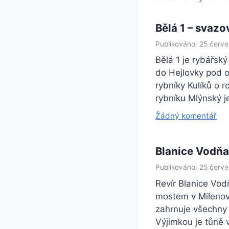
Bělá 1 – svazo
Publikováno: 25 červ
Bělá 1 je rybářský
do Hejlovky pod ob
rybníky Kulíků o 
rybníku Mlýnský 
Žádný komentář
Blanice Vodňa
Publikováno: 25 červ
Revír Blanice Vo
mostem v Milenovi
zahrnuje všechny 
Výjimkou je tůně v