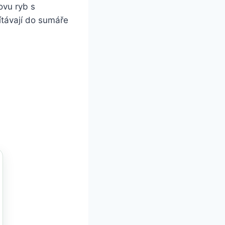
ovu ryb s
ítávají do sumáře