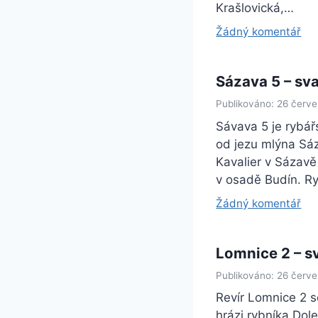
Krašlovická,…
Žádný komentář
Sázava 5 – sva
Publikováno: 26 červ
Sávava 5 je rybářs
od jezu mlýna Sá
Kavalier v Sázavě
v osadě Budín. Ry
Žádný komentář
Lomnice 2 – s
Publikováno: 26 červ
Revír Lomnice 2 s
hrázi rybníka Dole