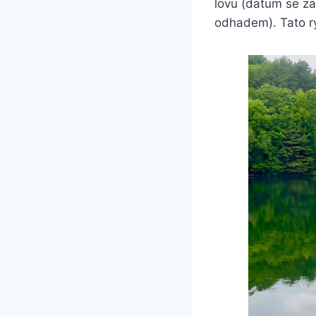
lovu (datum se zak
odhadem). Tato r