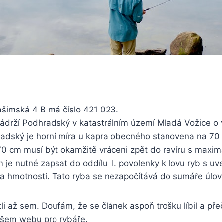
lašimská 4 B má číslo 421 023.
 nádrží Podhradský v katastrálním území Mladá Vožice o v
radský je horní míra u kapra obecného stanovena na 70
 70 cm musí být okamžitě vráceni zpět do revíru s maximá
 je nutné zapsat do oddílu II. povolenky k lovu ryb s u
ky a hmotnosti. Tato ryba se nezapočítává do sumáře úlo
tli až sem. Doufám, že se článek aspoň trošku líbil a přeč
našem webu pro rybáře.