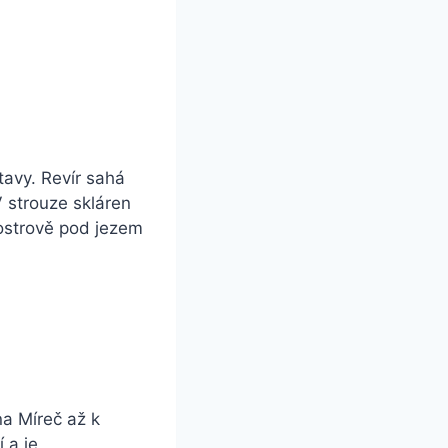
tavy. Revír sahá
 strouze skláren
 ostrově pod jezem
na Míreč až k
 a je