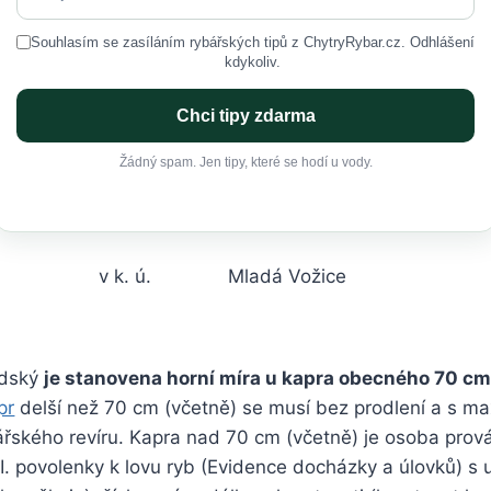
Souhlasím se zasíláním rybářských tipů z ChytryRybar.cz. Odhlášení
kdykoliv.
Chci tipy zdarma
Žádný spam. Jen tipy, které se hodí u vody.
v k. ú.
Mladá Vožice
adský
je stanovena horní míra u kapra obecného 70 cm
pr
delší než 70 cm (včetně) se musí bez prodlení a s max
bářského revíru. Kapra nad 70 cm (včetně) je osoba prová
II. povolenky k lovu ryb (Evidence docházky a úlovků) s