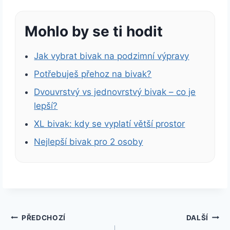
Mohlo by se ti hodit
Jak vybrat bivak na podzimní výpravy
Potřebuješ přehoz na bivak?
Dvouvrstvý vs jednovrstvý bivak – co je
lepší?
XL bivak: kdy se vyplatí větší prostor
Nejlepší bivak pro 2 osoby
Navigace
PŘEDCHOZÍ
DALŠÍ