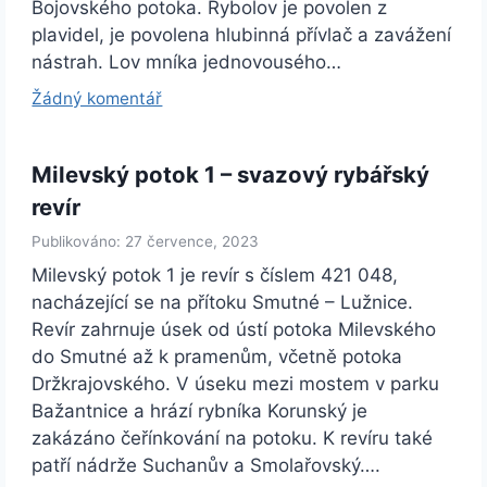
Bojovského potoka. Rybolov je povolen z
plavidel, je povolena hlubinná přívlač a zavážení
nástrah. Lov mníka jednovousého…
Žádný komentář
Milevský potok 1 – svazový rybářský
revír
Publikováno: 27 července, 2023
Milevský potok 1 je revír s číslem 421 048,
nacházející se na přítoku Smutné – Lužnice.
Revír zahrnuje úsek od ústí potoka Milevského
do Smutné až k pramenům, včetně potoka
Držkrajovského. V úseku mezi mostem v parku
Bažantnice a hrází rybníka Korunský je
zakázáno čeřínkování na potoku. K revíru také
patří nádrže Suchanův a Smolařovský….