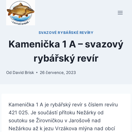
Přeskočit
na
obsah
SVAZOVÉ RYBÁŘSKÉ REVÍRY
Kamenička 1 A – svazový
rybářský revír
Od
David Brisk
26 července, 2023
Kamenička 1 A je rybářský revír s číslem revíru
421 025. Je součástí přítoku Nežárky od
soutoku se Žirovničkou v Jarošově nad
Nežárkou až k jezu Vrzákova mlýna nad obcí