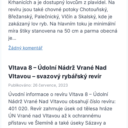
Krhanicích a je dostupný lovcům z plavidel. Na
revíru jsou také chovné potoky Chotouňský,
Břežanský, Palečnický, Vlčín a Skalský, kde je
zakázaný lov ryb. Na hlavním toku je minimální
míra štiky stanovena na 50 cm a parma obecná
je…
Žádný komentář
Vltava 8 – Údolní Nádrž Vrané Nad
Vltavou – svazový rybářský revír
Publikováno: 26 července, 2023
Úvodní informace o revíru Vltava 8 – Údolní
Nádrž Vrané Nad Vltavou obsahují číslo revíru:
401 020. Revír zahrnuje úsek od tělesa hráze
ÚN Vrané nad Vltavou až k ochrannému
přístavu ve Šlemíně a také úseky Sázavy a