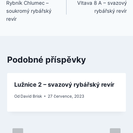
Rybník Chlumec –
Vltava 8 A – svazový
pro
soukromý rybářský
rybářský revír
příspěvek
revír
Podobné příspěvky
Lužnice 2 – svazový rybářský revír
Od
David Brisk
27 července, 2023