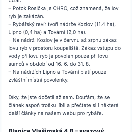
Žďár.
– Potok Rosička je CHRO, což znamená, že lov
ryb je zakázán.
– Rybářský revír tvoří nádrže Kozlov (11,4 ha),
Lipno (0,4 ha) a Tovární (2,0 ha).
– Na nádrži Kozlov je v červnu až srpnu zákaz
lovu ryb v prostoru koupaliště. Zákaz vstupu do
vody při lovu ryb je povolen pouze při lovu
sumců v období od 16. 6. do 31. 8.
– Na nádržích Lipno a Tovární platí pouze
zvláštní místní povolenky.
Díky, že jste dočetli až sem. Doufám, že se
článek aspoň trošku líbil a přečtete si i některé
další články na našem webu pro rybáře.
Blanice Vlašimská 4 B – svazový