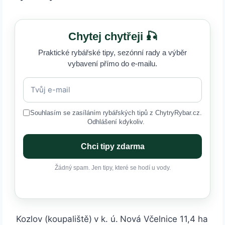
Chytej chytřeji 🎣
Praktické rybářské tipy, sezónní rady a výběr
vybavení přímo do e-mailu.
Souhlasím se zasíláním rybářských tipů z ChytryRybar.cz.
Odhlášení kdykoliv.
Chci tipy zdarma
Žádný spam. Jen tipy, které se hodí u vody.
Kozlov (koupaliště)
v k. ú.
Nová Včelnice
11,4 ha