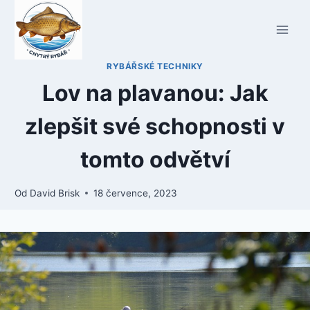
Přeskočit
na
obsah
RYBÁŘSKÉ TECHNIKY
Lov na plavanou: Jak
zlepšit své schopnosti v
tomto odvětví
Od
David Brisk
18 července, 2023