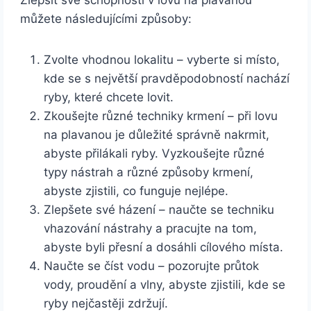
Zlepšit své schopnosti v lovu na plavanou
můžete následujícími způsoby:
Zvolte vhodnou lokalitu – vyberte si místo,
kde se s největší pravděpodobností nachází
ryby, které chcete lovit.
Zkoušejte různé techniky krmení – při lovu
na plavanou je důležité správně nakrmit,
abyste přilákali ryby. Vyzkoušejte různé
typy nástrah a různé způsoby krmení,
abyste zjistili, co funguje nejlépe.
Zlepšete své házení – naučte se techniku
vhazování nástrahy a pracujte na tom,
abyste byli přesní a dosáhli cílového místa.
Naučte se číst vodu – pozorujte průtok
vody, proudění a vlny, abyste zjistili, kde se
ryby nejčastěji zdržují.