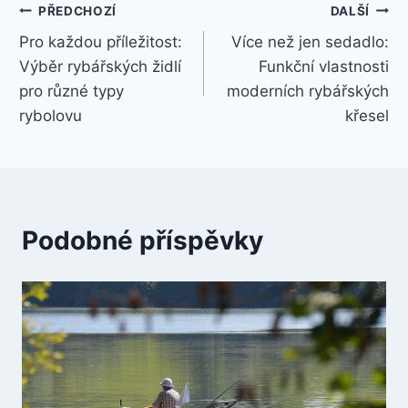
Navigace
PŘEDCHOZÍ
DALŠÍ
Pro každou příležitost:
Více než jen sedadlo:
pro
Výběr rybářských židlí
Funkční vlastnosti
příspěvek
pro různé typy
moderních rybářských
rybolovu
křesel
Podobné příspěvky