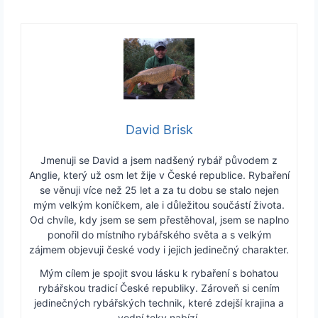
David Brisk
Jmenuji se David a jsem nadšený rybář původem z
Anglie, který už osm let žije v České republice. Rybaření
se věnuji více než 25 let a za tu dobu se stalo nejen
mým velkým koníčkem, ale i důležitou součástí života.
Od chvíle, kdy jsem se sem přestěhoval, jsem se naplno
ponořil do místního rybářského světa a s velkým
zájmem objevuji české vody i jejich jedinečný charakter.
Mým cílem je spojit svou lásku k rybaření s bohatou
rybářskou tradicí České republiky. Zároveň si cením
jedinečných rybářských technik, které zdejší krajina a
vodní toky nabízí.