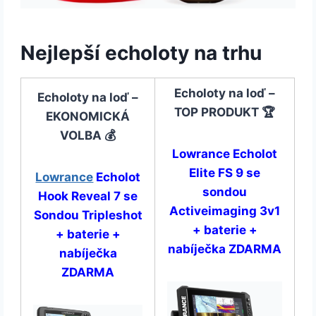
Nejlepší echoloty na trhu
Echoloty na loď –
Echoloty na loď –
TOP PRODUKT 🏆
EKONOMICKÁ
VOLBA 💰
Lowrance Echolot
Elite FS 9 se
Lowrance
Echolot
sondou
Hook Reveal 7 se
Activeimaging 3v1
Sondou Tripleshot
+ baterie +
+ baterie +
nabíječka ZDARMA
nabíječka
ZDARMA