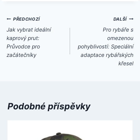
Navigace
PŘEDCHOZÍ
DALŠÍ
Jak vybrat ideální
Pro rybáře s
pro
kaprový prut:
omezenou
příspěvek
Průvodce pro
pohyblivostí: Speciální
začátečníky
adaptace rybářských
křesel
Podobné příspěvky