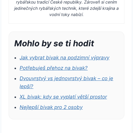
rybářskou tradicí České republiky. Zároveň si cením
jedinečných rybářských technik, které zdejší krajina a
vodní toky nabízí.
Mohlo by se ti hodit
Jak vybrat bivak na podzimní výpravy
Potřebuješ přehoz na bivak?
Dvouvrstvý vs jednovrstvý bivak – co je
lepší?
XL bivak: kdy se vyplatí větší prostor
Nejlepší bivak pro 2 osoby