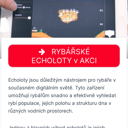
RYBÁŘSKÉ
ECHOLOTY v AKCI
Echoloty jsou důležitým nástrojem pro rybáře v
současném digitálním světě. Tyto zařízení
umožňují rybářům snadno a efektivně vyhledat
rybí populace, jejich polohu a strukturu dna v
různých vodních prostorech.
Jednou z hlavních výhod echolotů je jejich