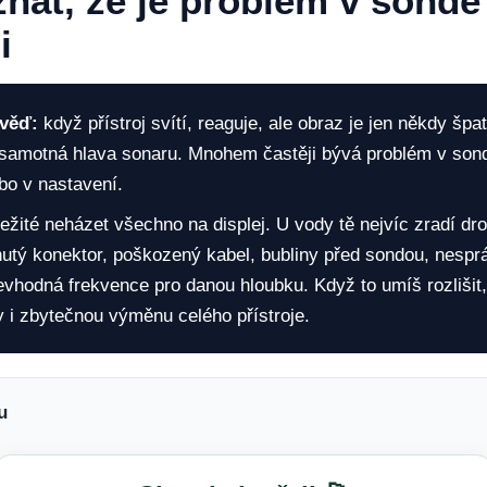
nat, že je problém v sondě
i
věď:
když přístroj svítí, reaguje, ale obraz je jen někdy špa
 samotná hlava sonaru. Mnohem častěji bývá problém v sond
bo v nastavení.
ležité neházet všechno na displej. U vody tě nejvíc zradí dr
utý konektor, poškozený kabel, bubliny před sondou, nespr
evhodná frekvence pro danou hloubku. Když to umíš rozlišit, 
y i zbytečnou výměnu celého přístroje.
u