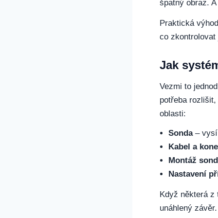
špatný obraz. A
Praktická výhod
co zkontrolovat
Jak systé
Vezmi to jednod
potřeba rozlišit
oblasti:
Sonda
– vysíl
Kabel a kone
Montáž son
Nastavení př
Když některá z 
unáhlený závěr.