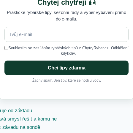
Chytej chytřeji 🎣
Praktické rybářské tipy, sezónní rady a výběr vybavení přímo
do e-mailu.
Souhlasím se zasíláním rybářských tipů z ChytryRybar.cz. Odhlášení
kdykoliv.
Chci tipy zdarma
Žádný spam. Jen tipy, které se hodí u vody.
guje od základu
vá smysl řešit a komu ne
š závadu na sondě