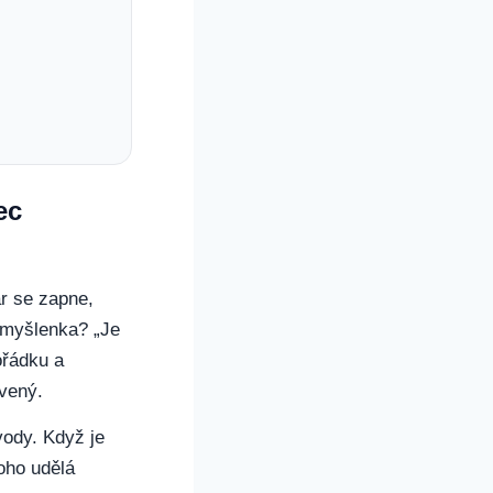
ec
ar se zapne,
í myšlenka? „Je
ořádku a
avený.
 vody. Když je
oho udělá