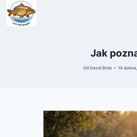
Přeskočit
na
obsah
Jak poznat
Od
David Brisk
14 dubna