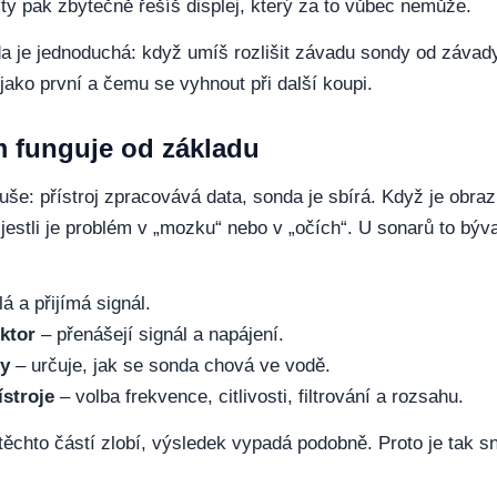
 ty pak zbytečně řešíš displej, který za to vůbec nemůže.
a je jednoduchá: když umíš rozlišit závadu sondy od závady
 jako první a čemu se vyhnout při další koupi.
m funguje od základu
uše: přístroj zpracovává data, sonda je sbírá. Když je obraz
, jestli je problém v „mozku“ nebo v „očích“. U sonarů to býva
á a přijímá signál.
ktor
– přenášejí signál a napájení.
dy
– určuje, jak se sonda chová ve vodě.
ístroje
– volba frekvence, citlivosti, filtrování a rozsahu.
těchto částí zlobí, výsledek vypadá podobně. Proto je tak s