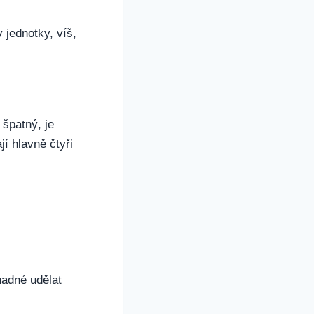
 jednotky, víš,
 špatný, je
jí hlavně čtyři
nadné udělat