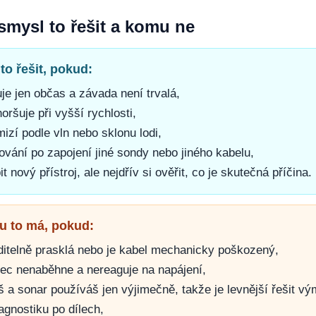
mysl to řešit a komu ne
to řešit, pokud:
je jen občas a závada není trvalá,
oršuje při vyšší rychlosti,
mizí podle vln nebo sklonu lodi,
vání po zapojení jiné sondy nebo jiného kabelu,
t nový přístroj, ale nejdřív si ověřit, co je skutečná příčina.
u to má, pokud:
iditelně prasklá nebo je kabel mechanicky poškozený,
ůbec nenaběhne a nereaguje na napájení,
 a sonar používáš jen výjimečně, takže je levnější řešit v
agnostiku po dílech,