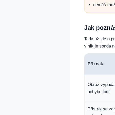
nemáš možn
Jak poznáš
Tady už jde o pr
viník je sonda ne
Příznak
Obraz vypadáv
pohybu lodi
Přístroj se za