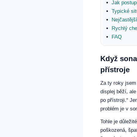
Jak postup
Typické si
Nejčastějš
Rychlý che
FAQ
Když sona
přístroje
Za ty roky jsem
displej běží, a
po přístroji.“ J
problém je v so
Tohle je důležit
poškozená, špat