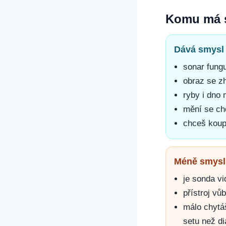
Komu má s
Dává smysl 
sonar fungu
obraz se zh
ryby i dno 
mění se cho
chceš koupi
Méně smysl
je sonda v
přístroj v
málo chytáš
setu než di