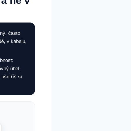
 a ne v
tný, často
ě, v kabelu,
obnost:
ávný úhel,
ušetříš si