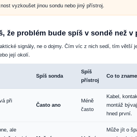
ost vyzkoušet jinou sondu nebo jiný přístroj.
, že problém bude spíš v sondě než v p
aktické signály, ne o dojmy. Čím víc z nich sedí, tím větší 
bo její okolí.
Spíš
Spíš sonda
Co to zname
přístroj
Kabel, konta
á při
Méně
Často ano
montáž bývaj
často
hned první.
pne, ale
Může jít o šp