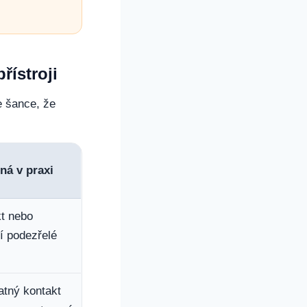
řístroji
je šance, že
ná v praxi
kt nebo
í podezřelé
atný kontakt