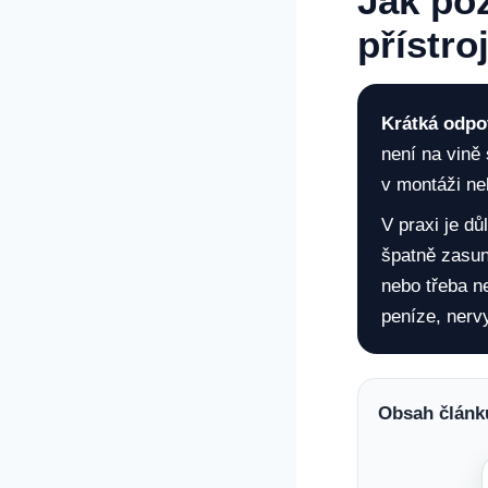
Jak poz
přístroj
Krátká odpo
není na vině
v montáži ne
V praxi je dů
špatně zasun
nebo třeba n
peníze, nerv
Obsah článk