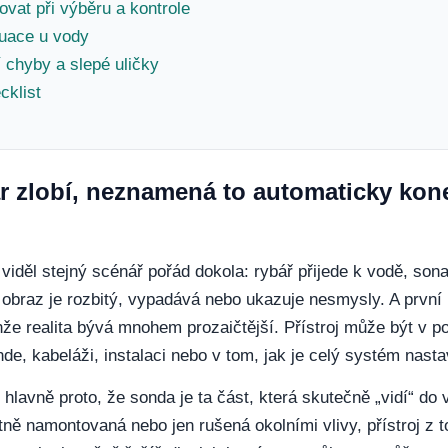
ovat při výběru a kontrole
tuace u vody
í chyby a slepé uličky
cklist
r zlobí, neznamená to automaticky kon
 viděl stejný scénář pořád dokola: rybář přijede k vodě, son
le obraz je rozbitý, vypadává nebo ukazuje nesmysly. A prvn
enže realita bývá mnohem prozaičtější. Přístroj může být v p
nde, kabeláži, instalaci nebo v tom, jak je celý systém nast
é hlavně proto, že sonda je ta část, která skutečně „vidí“ do
ně namontovaná nebo jen rušená okolními vlivy, přístroj z t