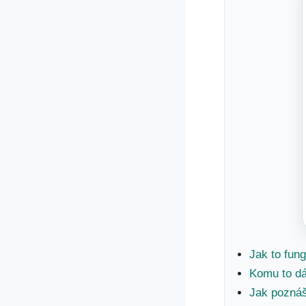
Jak to fun
Komu to dá
Jak pozná