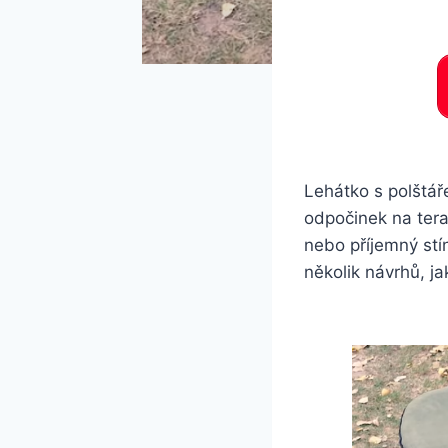
Lehátko s polštáře
odpočinek na ter
nebo příjemný stí
několik návrhů, j