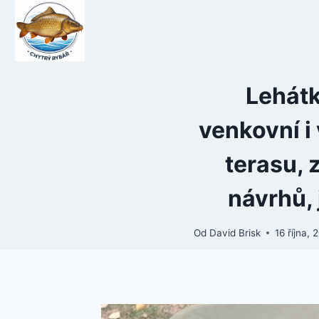
Přeskočit
na
obsah
Lehátk
venkovní i 
terasu, 
návrhů, 
Od
David Brisk
16 října, 