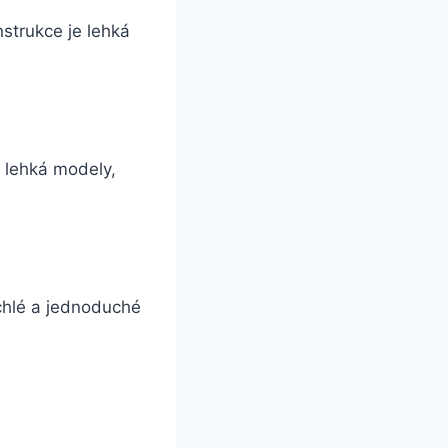
nstrukce je lehká
e lehká modely,
chlé a jednoduché