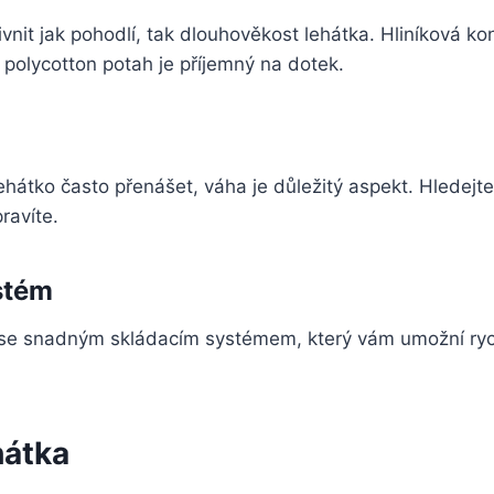
vnit jak pohodlí, tak dlouhověkost lehátka. Hliníková ko
 polycotton potah je příjemný na dotek.
ehátko často přenášet, váha je důležitý aspekt. Hledejt
ravíte.
stém
a se snadným skládacím systémem, který vám umožní ry
hátka