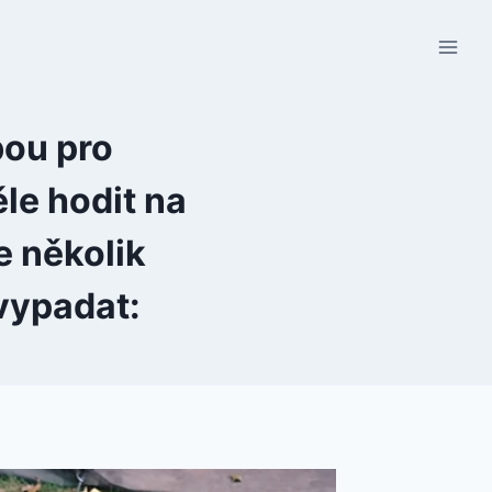
bou pro
ěle hodit na
e několik
vypadat: