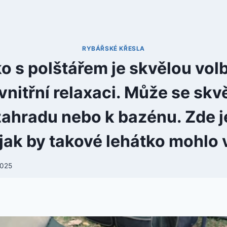
RYBÁŘSKÉ KŘESLA
o s polštářem je skvělou vol
vnitřní relaxaci. Může se skv
zahradu nebo k bazénu. Zde j
jak by takové lehátko mohlo 
2025