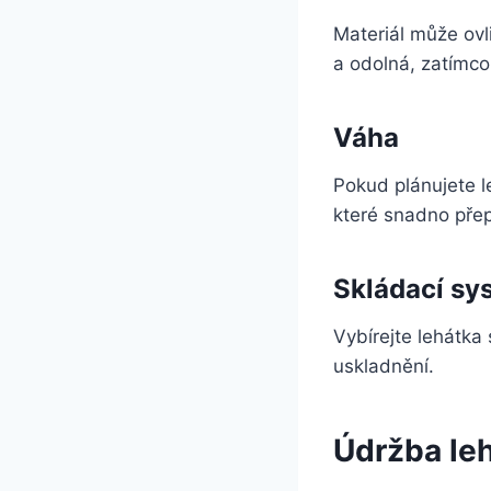
Materiál může ovli
a odolná, zatímco
Váha
Pokud plánujete l
které snadno přep
Skládací sy
Vybírejte lehátk
uskladnění.
Údržba le