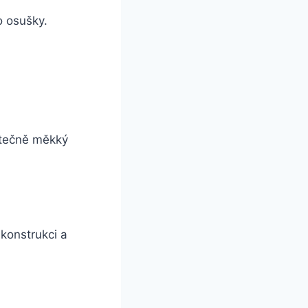
o osušky.
tatečně měkký
 konstrukci a