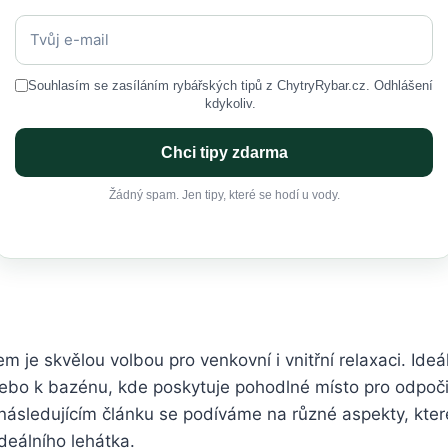
Souhlasím se zasíláním rybářských tipů z ChytryRybar.cz. Odhlášení
kdykoliv.
Chci tipy zdarma
Žádný spam. Jen tipy, které se hodí u vody.
m je skvělou volbou pro venkovní i vnitřní relaxaci. Ide
ebo k bazénu, kde poskytuje pohodlné místo pro odpočin
ásledujícím článku se podíváme na různé aspekty, kter
ideálního lehátka.