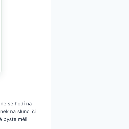
álně se hodí na
ek na slunci či
é byste měli