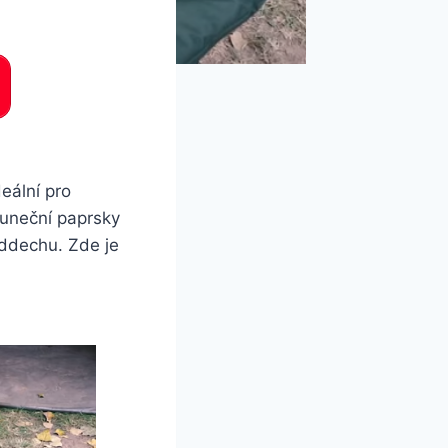
deální pro
luneční paprsky
oddechu. Zde je