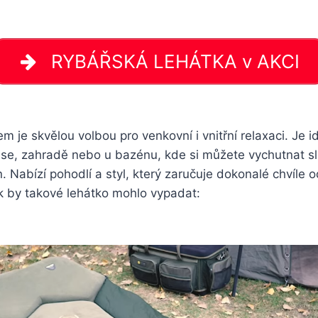
RYBÁŘSKÁ LEHÁTKA v AKCI
m je skvělou volbou pro venkovní i vnitřní relaxaci. Je i
ase, zahradě nebo u bazénu, kde si můžete vychutnat s
n. Nabízí pohodlí a styl, který zaručuje dokonalé chvíle 
ak by takové lehátko mohlo vypadat: