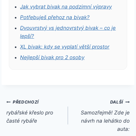
Jak vybrat bivak na podzimní výpravy
Potřebuješ přehoz na bivak?
Dvouvrstvý vs jednovrstvý bivak – co je
lepší?
XL bivak: kdy se vyplatí větší prostor
Nejlepší bivak pro 2 osoby
Navigace
PŘEDCHOZÍ
DALŠÍ
rybářské křeslo pro
Samozřejmě! Zde je
pro
časté rybáře
návrh na lehátko do
příspěvek
auta: