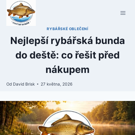
Přeskočit
na
obsah
RYBÁŘSKÉ OBLEČENÍ
Nejlepší rybářská bunda
do deště: co řešit před
nákupem
Od
David Brisk
27 května, 2026