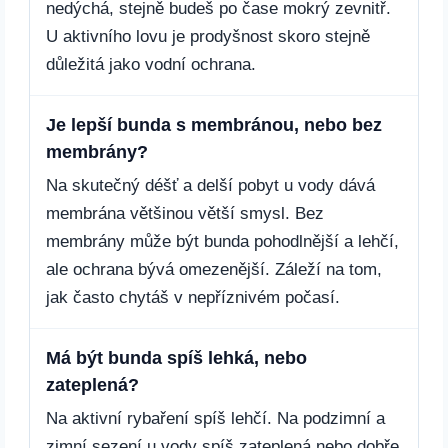
nedýchá, stejně budeš po čase mokrý zevnitř.
U aktivního lovu je prodyšnost skoro stejně
důležitá jako vodní ochrana.
Je lepší bunda s membránou, nebo bez
membrány?
Na skutečný déšť a delší pobyt u vody dává
membrána většinou větší smysl. Bez
membrány může být bunda pohodlnější a lehčí,
ale ochrana bývá omezenější. Záleží na tom,
jak často chytáš v nepříznivém počasí.
Má být bunda spíš lehká, nebo
zateplená?
Na aktivní rybaření spíš lehčí. Na podzimní a
zimní sezení u vody spíš zateplená nebo dobře