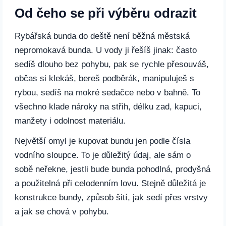
Od čeho se při výběru odrazit
Rybářská bunda do deště není běžná městská
nepromokavá bunda. U vody ji řešíš jinak: často
sedíš dlouho bez pohybu, pak se rychle přesouváš,
občas si klekáš, bereš podběrák, manipuluješ s
rybou, sedíš na mokré sedačce nebo v bahně. To
všechno klade nároky na střih, délku zad, kapuci,
manžety i odolnost materiálu.
Největší omyl je kupovat bundu jen podle čísla
vodního sloupce. To je důležitý údaj, ale sám o
sobě neřekne, jestli bude bunda pohodlná, prodyšná
a použitelná při celodenním lovu. Stejně důležitá je
konstrukce bundy, způsob šití, jak sedí přes vrstvy
a jak se chová v pohybu.