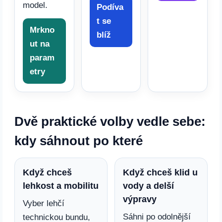
model.
Podíva
t se
Mrkno
blíž
ut na
param
etry
Dvě praktické volby vedle sebe:
kdy sáhnout po které
Když chceš
Když chceš klid u
lehkost a mobilitu
vody a delší
výpravy
Vyber lehčí
Sáhni po odolnější
technickou bundu,