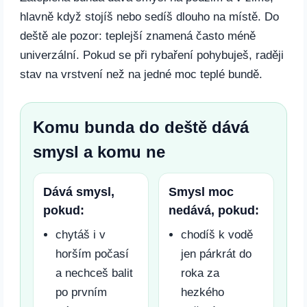
hlavně když stojíš nebo sedíš dlouho na místě. Do
deště ale pozor: teplejší znamená často méně
univerzální. Pokud se při rybaření pohybuješ, raději
stav na vrstvení než na jedné moc teplé bundě.
Komu bunda do deště dává
smysl a komu ne
Dává smysl,
Smysl moc
pokud:
nedává, pokud:
chytáš i v
chodíš k vodě
horším počasí
jen párkrát do
a nechceš balit
roka za
po prvním
hezkého