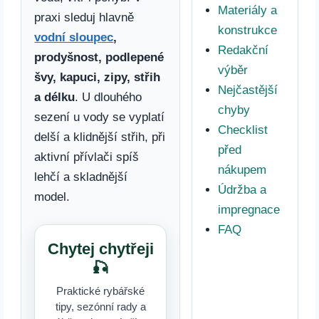
Materiály a
praxi sleduj hlavně
konstrukce
vodní sloupec
,
Redakční
prodyšnost, podlepené
výběr
švy, kapuci, zipy, střih
Nejčastější
a délku
. U dlouhého
chyby
sezení u vody se vyplatí
Checklist
delší a klidnější střih, při
před
aktivní přívlači spíš
nákupem
lehčí a skladnější
Údržba a
model.
impregnace
FAQ
Chytej chytřeji
🎣
Praktické rybářské
tipy, sezónní rady a