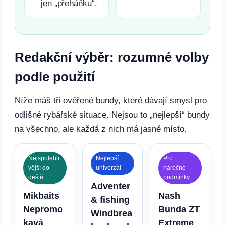
jen „přeháňku“.
Redakční výběr: rozumné volby
podle použití
Níže máš tři ověřené bundy, které dávají smysl pro
odlišné rybářské situace. Nejsou to „nejlepší“ bundy
na všechno, ale každá z nich má jasné místo.
Nejspolehli
Nejlepší
Pro
vější do
univerzál
náročné
deště
podmínky
Adventer
Mikbaits
Nash
& fishing
Nepromo
Bunda ZT
Windbrea
kavá
Extreme