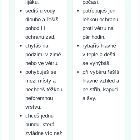
lijáku,
počasí,
sedíš u vody
potřebuješ jen
dlouho a řešíš
lehkou ochranu
pohodlí i
proti větru na
ochranu zad,
pár hodin,
chytáš na
rybaříš hlavně
podzim, v zimě
v teple a dešti
nebo ve větru,
se vyhýbáš,
pohybuješ se
při výběru řešíš
mezi místy a
hlavně vzhled a
nechceš těžkou
ne střih, kapuci
neforemnou
a švy.
vrstvu,
chceš jednu
bundu, která
zvládne víc než