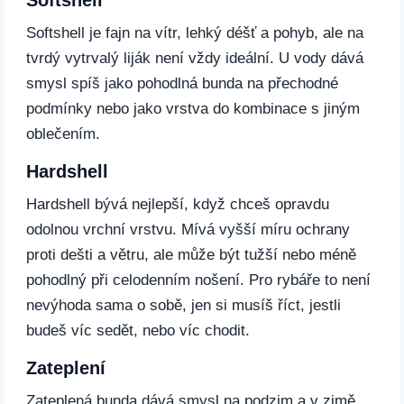
Softshell
Softshell je fajn na vítr, lehký déšť a pohyb, ale na
tvrdý vytrvalý liják není vždy ideální. U vody dává
smysl spíš jako pohodlná bunda na přechodné
podmínky nebo jako vrstva do kombinace s jiným
oblečením.
Hardshell
Hardshell bývá nejlepší, když chceš opravdu
odolnou vrchní vrstvu. Mívá vyšší míru ochrany
proti dešti a větru, ale může být tužší nebo méně
pohodlný při celodenním nošení. Pro rybáře to není
nevýhoda sama o sobě, jen si musíš říct, jestli
budeš víc sedět, nebo víc chodit.
Zateplení
Zateplená bunda dává smysl na podzim a v zimě,