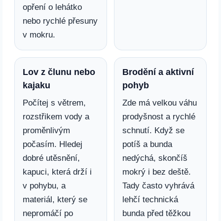
opření o lehátko
nebo rychlé přesuny
v mokru.
Lov z člunu nebo
Brodění a aktivní
kajaku
pohyb
Počítej s větrem,
Zde má velkou váhu
rozstřikem vody a
prodyšnost a rychlé
proměnlivým
schnutí. Když se
počasím. Hledej
potíš a bunda
dobré utěsnění,
nedýchá, skončíš
kapuci, která drží i
mokrý i bez deště.
v pohybu, a
Tady často vyhrává
materiál, který se
lehčí technická
nepromáčí po
bunda před těžkou