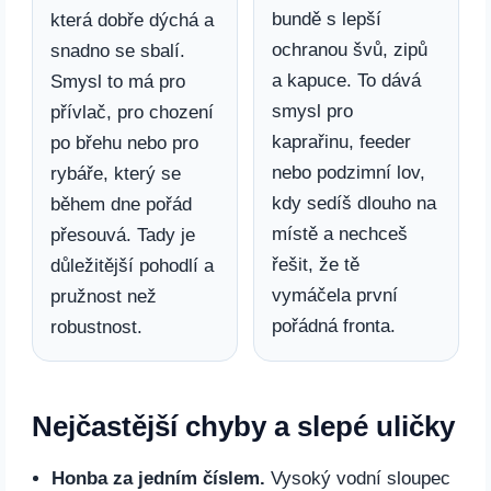
bundě s lepší
která dobře dýchá a
ochranou švů, zipů
snadno se sbalí.
a kapuce. To dává
Smysl to má pro
smysl pro
přívlač, pro chození
kaprařinu, feeder
po břehu nebo pro
nebo podzimní lov,
rybáře, který se
kdy sedíš dlouho na
během dne pořád
místě a nechceš
přesouvá. Tady je
řešit, že tě
důležitější pohodlí a
vymáčela první
pružnost než
pořádná fronta.
robustnost.
Nejčastější chyby a slepé uličky
Honba za jedním číslem.
Vysoký vodní sloupec