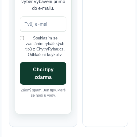
výběr vybavení přímo
do e-mailu.
Souhlasím se
zasíláním rybářských
tipů z ChytryRybar.cz.
Odhlášení kdykoliv.
Chci tipy
zdarma
Žádný spam. Jen tipy, které
se hodí u vody.