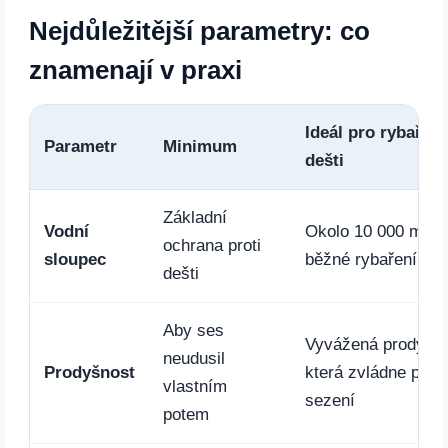
Nejdůležitější parametry: co
znamenají v praxi
Ideál pro rybaření
Parametr
Minimum
dešti
Základní
Vodní
Okolo 10 000 mm 
ochrana proti
sloupec
běžné rybaření v d
dešti
Aby ses
Vyvážená prodyšno
neudusil
Prodyšnost
která zvládne pohy
vlastním
sezení
potem