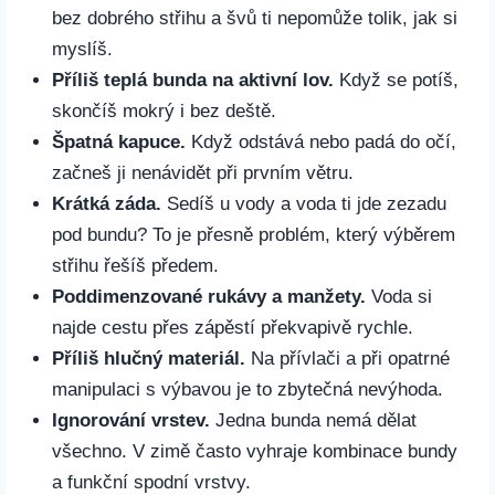
bez dobrého střihu a švů ti nepomůže tolik, jak si
myslíš.
Příliš teplá bunda na aktivní lov.
Když se potíš,
skončíš mokrý i bez deště.
Špatná kapuce.
Když odstává nebo padá do očí,
začneš ji nenávidět při prvním větru.
Krátká záda.
Sedíš u vody a voda ti jde zezadu
pod bundu? To je přesně problém, který výběrem
střihu řešíš předem.
Poddimenzované rukávy a manžety.
Voda si
najde cestu přes zápěstí překvapivě rychle.
Příliš hlučný materiál.
Na přívlači a při opatrné
manipulaci s výbavou je to zbytečná nevýhoda.
Ignorování vrstev.
Jedna bunda nemá dělat
všechno. V zimě často vyhraje kombinace bundy
a funkční spodní vrstvy.