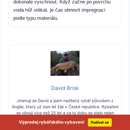
dokonale vyschnout. Když začne po povrchu
voda hůř stékat, je čas obnovit impregnaci
podle typu materiálu.
David Brisk
Jmenuji se David a jsem nadšený rybář původem z
Anglie, který už osm let žije v České republice. Rybaření
se věnuji více než 25 let a za tu dobu se stalo nejen
mým velkým koníčkem, ale i důležitou součástí života.
Výprodej rybářského vybavení
Podívat se
Od chvíle, kdy jsem se sem přestěhoval, jsem se naplno