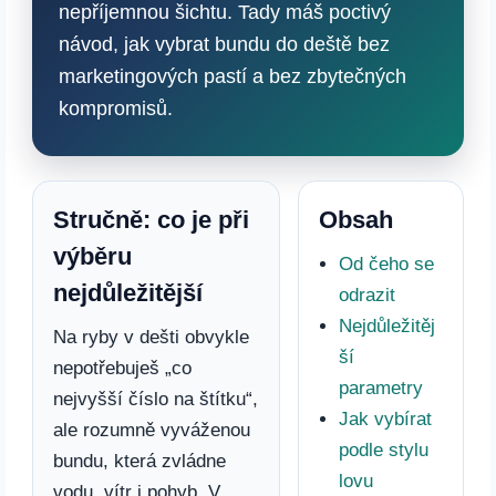
nepříjemnou šichtu. Tady máš poctivý
návod, jak vybrat bundu do deště bez
marketingových pastí a bez zbytečných
kompromisů.
Stručně: co je při
Obsah
výběru
Od čeho se
nejdůležitější
odrazit
Nejdůležitěj
Na ryby v dešti obvykle
ší
nepotřebuješ „co
parametry
nejvyšší číslo na štítku“,
Jak vybírat
ale rozumně vyváženou
podle stylu
bundu, která zvládne
lovu
vodu, vítr i pohyb. V