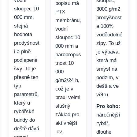
vodní
sloupec,
popisu má
sloupec 10
3000 g/m2
PTX
000 mm,
prodyšnost
membránu,
stejná
a 100%
vodní
hodnota
voděodolné
sloupec 10
prodyšnost
zipy. To už
000 mm a
i a plně
je výbava,
paropropus
podlepené
která má
tnost 10
švy. To je
smysl na
000
přesně ten
podzim, v
g/m2/24 h,
typ
dešti a ve
což je v
parametrů,
větru.
praxi velmi
který u
slušný
Pro koho:
rybářské
základ pro
náročnější
bundy do
aktivnější
rybář,
deště dává
lov.
dlouhé