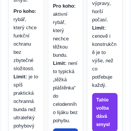
smysl.
výpravy,
Pro koho:
Pro koho:
horší
aktivní
rybář,
počasí.
rybář,
který chce
Limit:
který
funkční
cenově i
nechce
ochranu
konstrukčn
těžkou
bez
ě je to
bundu.
zbytečné
výše, než
Limit:
není
složitosti.
co
to typická
Limit:
je to
potřebuje
„těžká
spíš
každý.
pláštěnka“
praktická
do
Tahle
ochranná
celodenníh
volba
bunda než
o lijáku bez
dává
ultralehký
pohybu.
smysl
pohybový