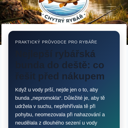
PRAKTICKÝ PRŮVODCE PRO RYBÁŘE
Nejlepší rybářská
bunda do deště: co
řešit před nákupem
Když u vody prší, nejde jen o to, aby
bunda „nepromokla“. Důležité je, aby tě
udržela v suchu, nepřehřívala tě při
pohybu, neomezovala při nahazování a
neudělala z dlouhého sezení u vody