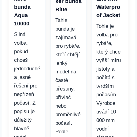
ker bunda
bunda
Waterpro
Blue
Aqua
of Jacket
Tahle
10000
Tohle je
bunda je
Silná
volba pro
zajímavá
volba,
rybáře,
pro rybáře,
pokud
který chce
kteří chtějí
chceš
vyšší míru
lehký
jednoduché
jistoty a
model na
a jasné
počítá s
časté
řešení pro
tvrdším
přesuny,
nepřízeň
počasím.
přívlač
počasí. Z
Výrobce
nebo
popisu je
uvádí 10
proměnlivé
důležitý
000 mm
počasí.
hlavně
vodní
Podle