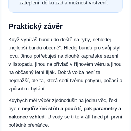
zateplení, délku zad a možnost vrstvení.
Praktický závěr
Když vybíráš bundu do deště na ryby, nehledej
„nejlepší bundu obecně“. Hledej bundu pro svůj styl
lovu. Jinou potřebuješ na dlouhé kaprařské sezení
v listopadu, jinou na přívlač v říjnovém větru a jinou
na občasný letní liják. Dobrá volba není ta
nejdražší, ale ta, která sedí tvému pohybu, počasí a
způsobu chytání.
Kdybych měl výběr zjednodušit na jednu věc, řekl
bych:
nejdřív řeš střih a použití, pak parametry a
nakonec vzhled
. U vody se ti to vrátí hned při první
pořádné přeháňce.