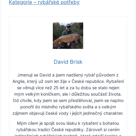
Kategorie – rybářské potřeby
David Brisk
Jmenuji se David a jsem nadšený rybář původem z
Anglie, který už osm let žije v České republice. Rybaření
se věnuji více než 25 let a za tu dobu se stalo nejen
mým velkým koníčkem, ale i důležitou součástí života.
Od chvíle, kdy jsem se sem přestěhoval, jsem se naplno
ponořil do místního rybářského světa a s velkým
zájmem objevuji české vody i jejich jedinečný charakter.
Mým cílem je spojit svou lásku k rybaření s bohatou
rybářskou tradicí České republiky. Zároveň si cením
jedinečných rybářských technik, které zdejší krajina a