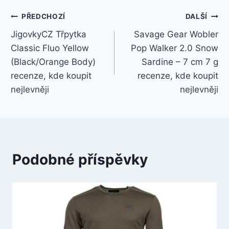
Navigace
PŘEDCHOZÍ
DALŠÍ
JigovkyCZ Třpytka
Savage Gear Wobler
pro
Classic Fluo Yellow
Pop Walker 2.0 Snow
příspěvek
(Black/Orange Body)
Sardine – 7 cm 7 g
recenze, kde koupit
recenze, kde koupit
nejlevněji
nejlevněji
Podobné příspěvky