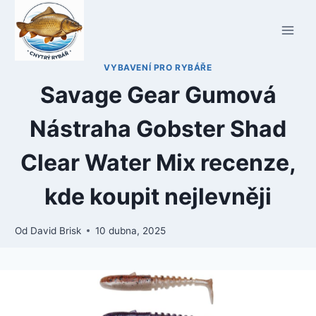
Přeskočit
na
obsah
VYBAVENÍ PRO RYBÁŘE
Savage Gear Gumová
Nástraha Gobster Shad
Clear Water Mix recenze,
kde koupit nejlevněji
Od
David Brisk
10 dubna, 2025