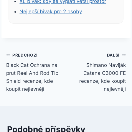
XL bivak: kdy se vyplatí větší prostor
Nejlepší bivak pro 2 osoby
Navigace
PŘEDCHOZÍ
DALŠÍ
Black Cat Ochrana na
Shimano Naviják
pro
prut Reel And Rod Tip
Catana C3000 FE
příspěvek
Shield recenze, kde
recenze, kde koupit
koupit nejlevněji
nejlevněji
Podobné příspěvky