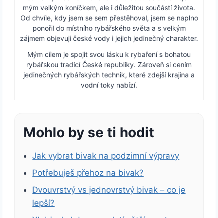
mým velkým koníčkem, ale i důležitou součástí života.
Od chvíle, kdy jsem se sem přestěhoval, jsem se naplno
ponořil do místního rybářského světa a s velkým
zájmem objevuji české vody i jejich jedinečný charakter.
Mým cílem je spojit svou lásku k rybaření s bohatou
rybářskou tradicí České republiky. Zároveň si cením
jedinečných rybářských technik, které zdejší krajina a
vodní toky nabízí.
Mohlo by se ti hodit
Jak vybrat bivak na podzimní výpravy
Potřebuješ přehoz na bivak?
Dvouvrstvý vs jednovrstvý bivak – co je
lepší?