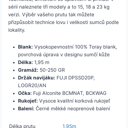
sérii naleznete tři modely a to 15, 18 a 23 kg
verzi. Výběr vašeho prutu tak můžete
přizpůsobit technice lovu i velikosti sumců podle
lokality.
Blank:
Vysokopevnostní 100% Toray blank,
povrchová úprava v designu sumčí kůže
Délka:
1,95 m
Gramáž:
50-250 GR
Držák navijáku:
FUJI DPSSD20P,
LOGR20/AN
Očka:
Fuji Alconite BCMNAT, BCKWAG
Rukojeť:
Vysoce kvalitní korková rukojeť
Balení:
Černé měkké neoprenové balení
Délka prutu
1,95m