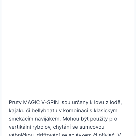
Pruty MAGIC V-SPIN jsou určeny k lovu z lodě,
kajaku či bellyboatu v kombinaci s klasickým
smekacím navijákem. Mohou být použity pro
vertikální rybolov, chytání se sumcovou
vábničkou, driftování se splávkem či přívlač. V