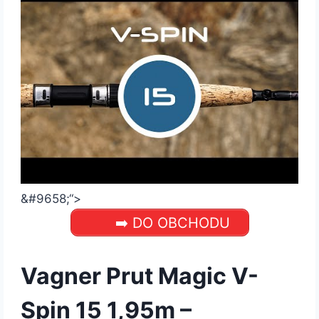
&#9658;
“>
➡️ DO OBCHODU
Vagner Prut Magic V-
Spin 15 1,95m –