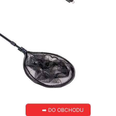
➡️ DO OBCHODU