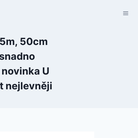
1,5m, 50cm
 snadno
… novinka U
 nejlevněji