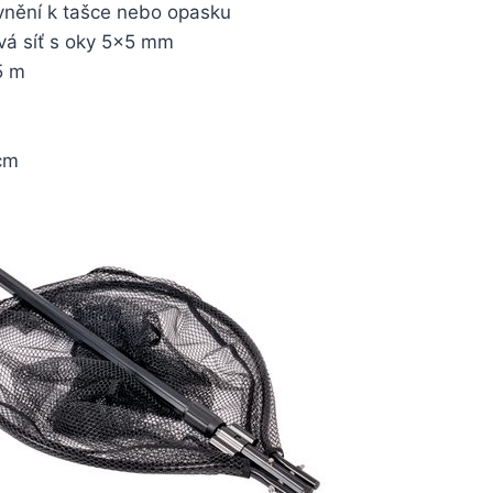
evnění k tašce nebo opasku
vá síť s oky 5×5 mm
5 m
cm