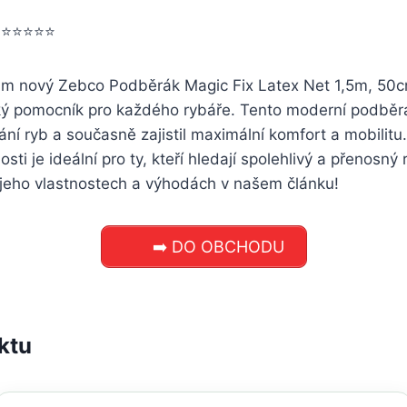
5 ⭐⭐⭐⭐⭐
m nový Zebco Podběrák Magic Fix Latex Net 1,5m, 50cm
ký pomocník pro každého rybáře. Tento moderní podběrá
ání ryb a současně zajistil maximální komfort a mobilit
osti je ideální pro ty, kteří hledají spolehlivý a přenosn
o jeho vlastnostech a výhodách v našem článku!
➡️ DO OBCHODU
ktu