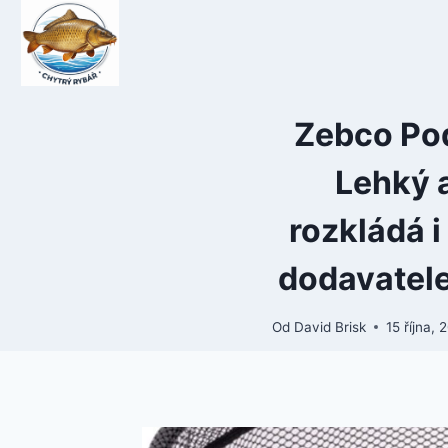
Přeskočit
na
obsah
Zebco Pod
Lehký 
rozkládá i
dodavatele
Od
David Brisk
15 října, 