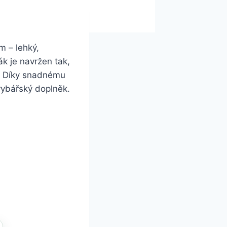
 – lehký,
k je navržen tak,
u. Díky snadnému
ý rybářský doplněk.