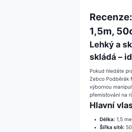
Recenze:
1,5m, 5
Lehký a sk
skládá – i
Pokud hledáte pra
Zebco Podběrák M
výbornou manipula
přemisťování na r
Hlavní vla
Délka:
1,5 me
Šířka sítě:
50